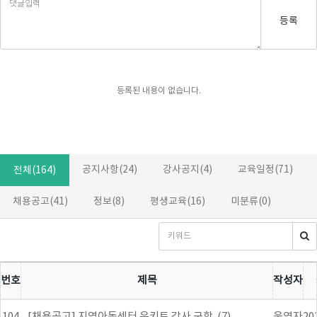
등록
등록된 내용이 없습니다.
공지사항(24)
강사공지(4)
교육일정(71)
전체(164)
채용공고(41)
정보(8)
평생교육(16)
미분류(0)
번호
제목
작성자
104
[채용공고] 지역아동센터 유키트 강사 구함. (7)
운영자
20