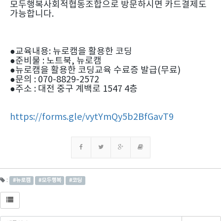
모두행복사회적협동조합으로 방문하시면 카드결제도
가능합니다.
●교육내용: 뉴로캠을 활용한 코딩
●준비물 : 노트북, 뉴로캠
●뉴로캠을 활용한 코딩교육 수료증 발급(무료)
●문의 : 070-8829-2572
●주소 : 대전 중구 계백로 1547 4층
https://forms.gle/vytYmQy5b2BfGavT9
:
#뉴로캠
#모두행복
#코딩