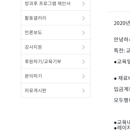
방과후 프로그램 제안서
활동갤러리
2020
언론보도
안녕하
강사지원
특전:
●교육일
후원하기/교육기부
문의하기
● 재료
입금계좌
자유게시판
모두행
●교육
●레이저