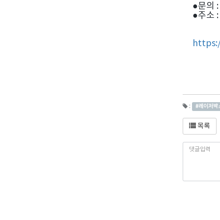
●문의 :
●주소 
https
:
#레이저박
목록