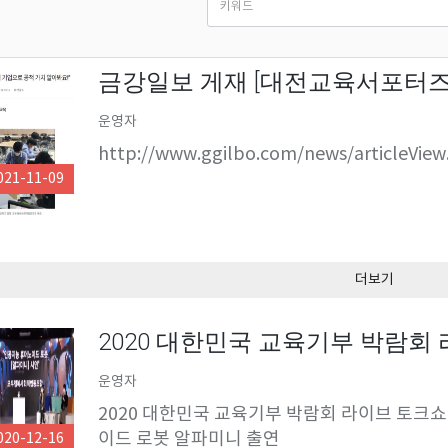
금강일보 게재 [대전교육서포터즈단
운영자
http://www.ggilbo.com/news/articleVie
021-11-09
더보기
2020 대한민국 교육기부 박람회
운영자
2020 대한민국 교육기부 박람회 라이브 토크쇼
이드 로봇 알파미니 출연
020-12-16