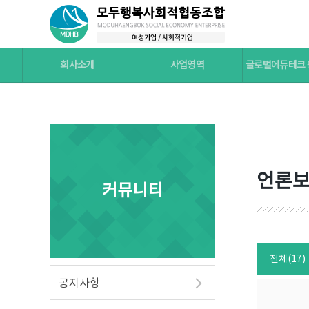
회사소개
사업영역
글로벌에듀테크
언론
커뮤니티
전체(17)
공지사항