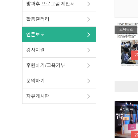
방과후 프로그램 제안서
활동갤러리
교육뉴스
언론보도
강사지원
2
후원하기/교육기부
문의하기
자유게시판
모두행복
2