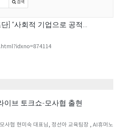
검색
] “사회적 기업으로 공적…
w.html?idxno=874114
 라이브 토크쇼-모사협 출현
모사협 현미숙 대표님, 정선아 교육팀장 , AI휴머노