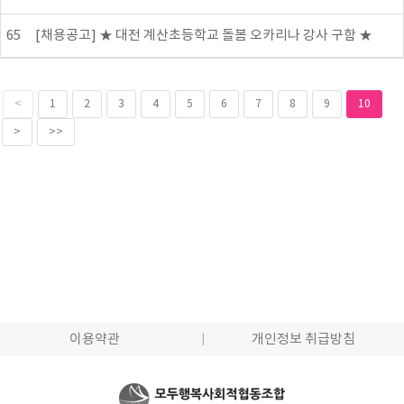
65
[채용공고] ★ 대전 계산초등학교 돌봄 오카리나 강사 구함 ★
<
1
2
3
4
5
6
7
8
9
10
>
>>
이용약관
개인정보 취급방침