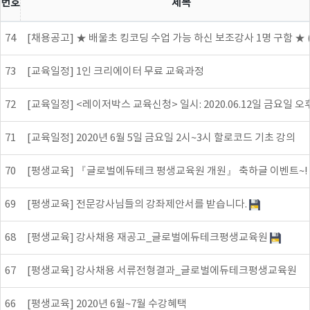
번호
제목
74
[채용공고] ★ 배울초 킹코딩 수업 가능 하신 보조강사 1명 구함 ★ (
73
[교육일정] 1인 크리에이터 무료 교육과정
72
[교육일정] <레이저박스 교육신청> 일시: 2020.06.12일 금요일 오후
71
[교육일정] 2020년 6월 5일 금요일 2시~3시 할로코드 기초 강의
70
[평생교육] 『글로벌에듀테크 평생교육원 개원』 축하글 이벤트~!
69
[평생교육] 전문강사님들의 강좌제안서를 받습니다.
68
[평생교육] 강사채용 재공고_글로벌에듀테크평생교육원
67
[평생교육] 강사채용 서류전형결과_글로벌에듀테크평생교육원
66
[평생교육] 2020년 6월~7월 수강혜택