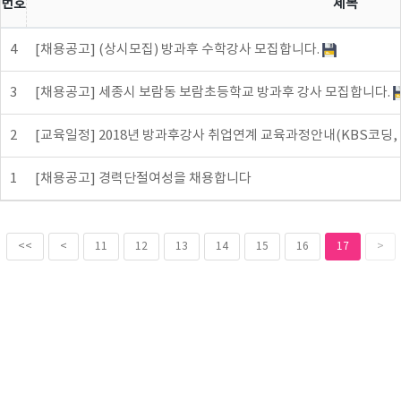
번호
제목
4
[채용공고] (상시모집) 방과후 수학강사 모집합니다.
3
[채용공고] 세종시 보람동 보람초등학교 방과후 강사 모집합니다.
2
[교육일정] 2018년 방과후강사 취업연계 교육과정안내(KBS코딩, 스
1
[채용공고] 경력단절여성을 채용합니다
<<
<
11
12
13
14
15
16
17
>