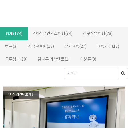
4차산업컨텐츠체험(74)
진로직업체험(28)
전체(174)
캠프(3)
평생교육원(18)
강사교육(27)
교육기부(13)
모두행복(10)
꿈나무 과학멘토(1)
미분류(0)
4차산업컨텐츠체험