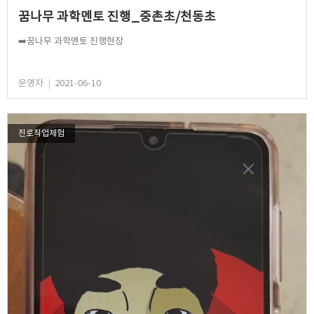
꿈나무 과학멘토 진행_중촌초/천동초
➡️꿈나무 과학멘토 진행현장
운영자
|
2021-06-10
진로직업체험