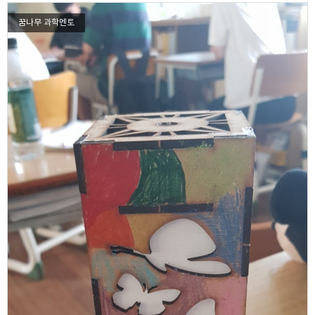
꿈나무 과학멘토