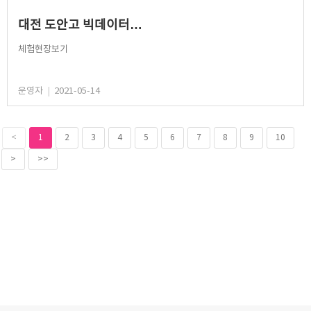
대전 도안고 빅데이터…
체험현장보기
운영자
|
2021-05-14
<
1
2
3
4
5
6
7
8
9
10
>
>>