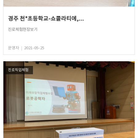
경주 천*초등학교-쇼콜라티에,…
진로체험현장보기
운영자
|
2021-05-25
진로직업체험