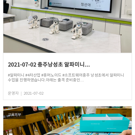
2021-07-02 충주낭성초 알파미니…
#알파미니 #4차산업 #휴머노이드 #소프트웨어충주 낭성초에서 알파미니
수업을 진행하였습니다.아래는 출격 준비중인…
운영자
|
2021-07-02
교육기부