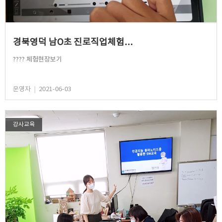
경북영덕 남O초 진로직업체험…
???? 체험현장보기
운영자
|
2021-06-03
강사교육