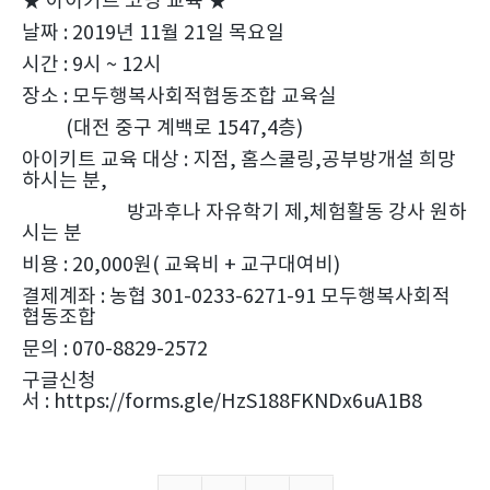
★ 아이키트 코딩 교육 ★
날짜 : 2019년 11월 21일 목요일
시간 : 9시 ~ 12시
장소 : 모두행복사회적협동조합 교육실
(대전 중구 계백로 1547,4층)
아이키트 교육 대상 : 지점, 홈스쿨링,공부방개설 희망
하시는 분,
방과후나 자유학기 제,체험활동 강사 원하
시는 분
비용 : 20,000원( 교육비 + 교구대여비)
결제계좌 : 농협 301-0233-6271-91 모두행복사회적
협동조합
문의 : 070-8829-2572
구글신청
서 :
https://forms.gle/HzS188FKNDx6uA1B8