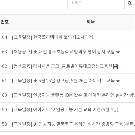
번호
제목
64
[교육일정] 한국폴리텍대학 코딩지도사과정
63
[채용공고] ★ 대전 흥도초등학교 방과후 영어 강사 구함 ★
62
[평생교육] 강사채용 공고_글로벌에듀테크평생교육원
61
[교육일정] ★ 5월 25일 킹코딩, 5월 26일 아이키트 교육 ★
60
[교육일정] 인공지능 플랫폼 IBM 왓슨 및 메이커 온라인 실시간 쌍방
59
[교육일정] 아이키트 및 인공지능 기본 교육 예정(5월 4일)
58
[교육일정] ★ 인공지능 할로코드 온라인 실시간 쌍방향 교육(무료, 