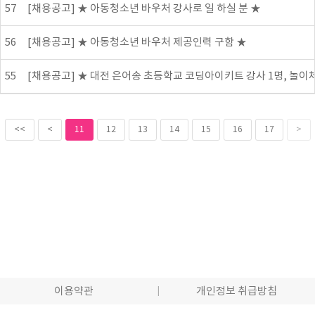
57
[채용공고] ★ 아동청소년 바우처 강사로 일 하실 분 ★
56
[채용공고] ★ 아동청소년 바우처 제공인력 구함 ★
55
[채용공고] ★ 대전 은어송 초등학교 코딩아이키트 강사 1명, 놀이체
<<
<
11
12
13
14
15
16
17
>
이용약관
개인정보 취급방침