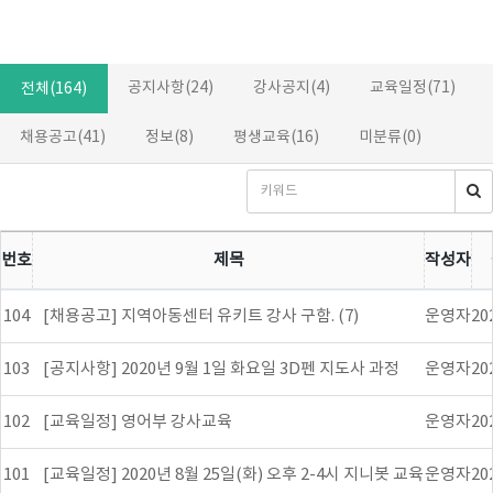
공지사항(24)
강사공지(4)
교육일정(71)
전체(164)
채용공고(41)
정보(8)
평생교육(16)
미분류(0)
번호
제목
작성자
104
[채용공고] 지역아동센터 유키트 강사 구함. (7)
운영자
20
103
[공지사항] 2020년 9월 1일 화요일 3D펜 지도사 과정
운영자
20
102
[교육일정] 영어부 강사교육
운영자
20
101
[교육일정] 2020년 8월 25일(화) 오후 2-4시 지니봇 교육
운영자
20