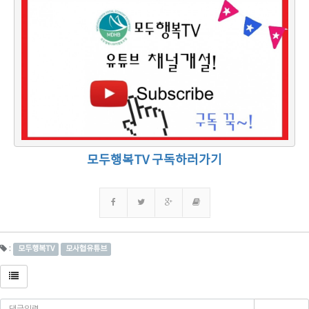
모두행복TV 구독하러가기
:
모두행복TV
모사협유튜브